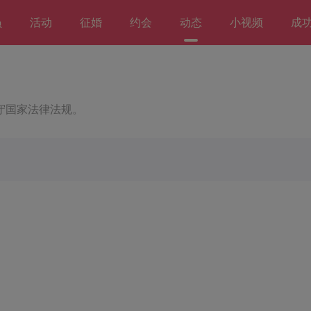
员
活动
征婚
约会
动态
小视频
成
守国家法律法规。