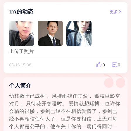
TA的动态
更多
上传了照片
06-16 15:38
0
0
个人简介
幼枝嫩叶已成树， 风摧雨残任其然， 孤枝単影空
对月， 只待花开春暖时。 爱情就想赌博，也许你
会输的很惨，惨到已经不在相信爱情了，惨到已
经不再相信任何人了。但是你要相信，上天对每
个人都是公平的，他在关上你的一扇门得同时一