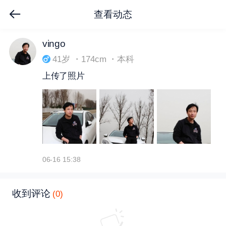
查看动态
下拉刷新
vingo
41岁 ・174cm ・本科
上传了照片
06-16 15:38
收到评论
(0)