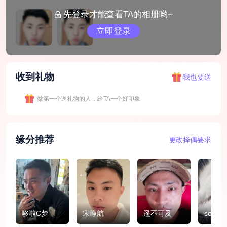
先登录才能查看TA的相册哟~
立即登录
收到礼物
我也要送
做第一个送礼物的人，给TA一个好印象
缘分推荐
更改择偶要求
哆啦C梦
宋峥航
遥不可及
songyu