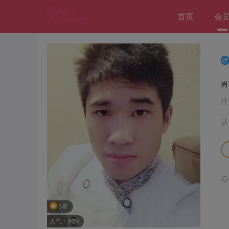
首页
会
注
认
5星
人气：929