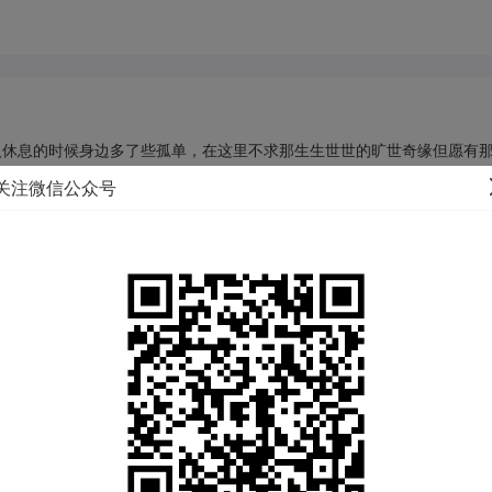
人休息的时候身边多了些孤单，在这里不求那生生世世的旷世奇缘但愿有
关注微信公众号
户籍地：
四川 成都
体重：
54KG
民族：
汉族
生肖：
牛
购房：
查看
交友类型：
结婚