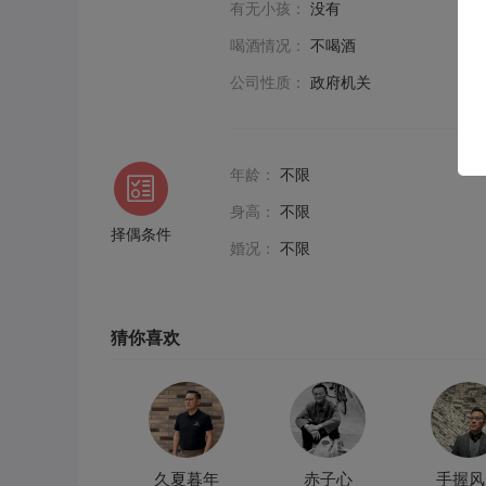
有无小孩：
没有
喝酒情况：
不喝酒
公司性质：
政府机关
年龄：
不限
身高：
不限
择偶条件
婚况：
不限
猜你喜欢
久夏暮年
赤子心
手握风