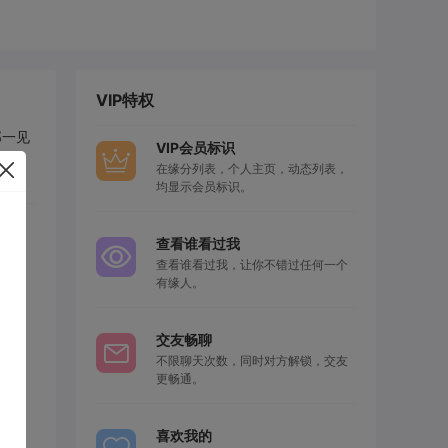
VIP特权
那一见
VIP会员标识
在缘分列表，个人主页，动态列表，
均显示会员标识。
查看谁看过我
查看谁看过我，让你不错过任何一个
有缘人。
交友畅聊
不限聊天次数，同时对方解锁，交友
更畅通。
喜欢我的