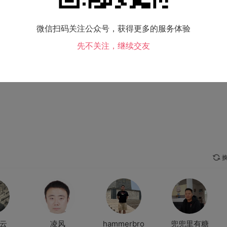
吸烟情况：
偶尔吸烟
毕业院校：
未填写
微信扫码关注公众号，获得更多的服务体验
兴趣爱好：
运动 购物 聚会
先不关注，继续交友
换
云
凌风
hammerbro
兜兜里有糖