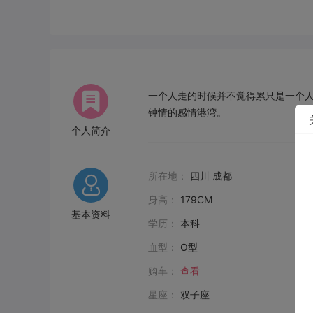
一个人走的时候并不觉得累只是一个
钟情的感情港湾。
个人简介
所在地：
四川 成都
身高：
179CM
基本资料
学历：
本科
血型：
O型
购车：
查看
星座：
双子座