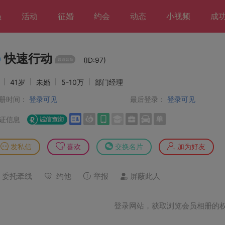
员
活动
征婚
约会
动态
小视频
成
快速行动
(ID:97)
男
|
41岁
|
未婚
|
5-10万
|
部门经理
册时间：
登录可见
最后登录：
登录可见
证信息
发私信
喜欢
交换名片
加为好友
委托牵线
约他
举报
屏蔽此人
登录网站，获取浏览会员相册的