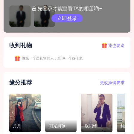
先登录才能查看TA的相册哟~
立即登录
收到礼物
我也要送
做第一个送礼物的人，给TA一个好印象
缘分推荐
更改择偶要求
丹丹
阳光男孩
欧阳锋
触动你