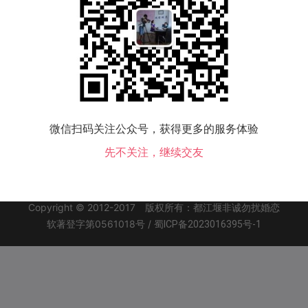
微信扫码关注公众号，获得更多的服务体验
关于我们
|
联系方式
|
先不关注，继续交友
同城交友
|
个人信息保护政策
|
返回首
客服热线：15328020112
联系邮箱：1986316657@qq.com
Copyright © 2012-2017 版权所有：都江堰非诚勿扰婚恋
软著登字第0561018号 /
蜀ICP备2023016395号-1