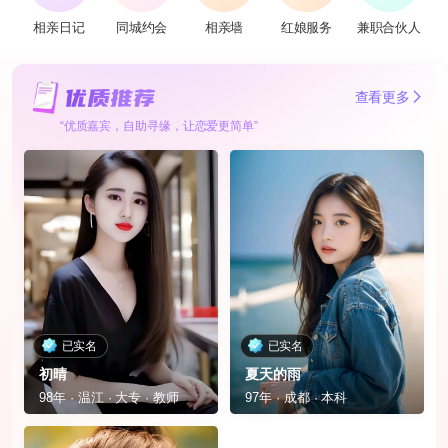
相亲日记
同城约会
相亲墙
红娘服务
兼职合伙人
查看更多
“优质嘉宾，自助寻缘，让恋爱更简单”
已实名
已实名
初晴
夏天的雨
98年 · 温江 · 大专 · 教师
97年 · 成都 · 本科