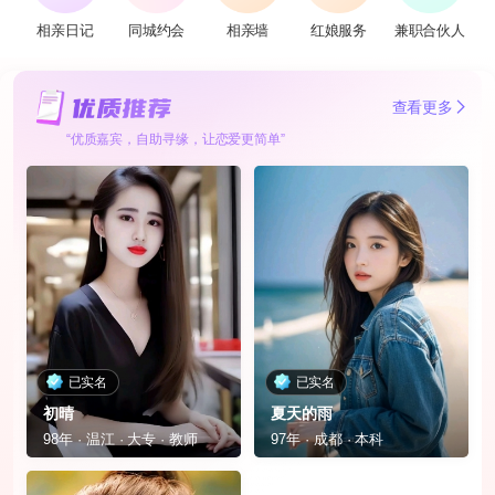
相亲日记
同城约会
相亲墙
红娘服务
兼职合伙人
查看更多
“优质嘉宾，自助寻缘，让恋爱更简单”
已实名
已实名
初晴
夏天的雨
98年 · 温江 · 大专 · 教师
97年 · 成都 · 本科