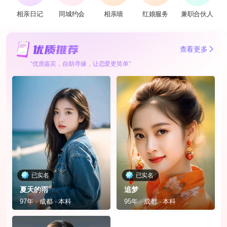
相亲日记
同城约会
相亲墙
红娘服务
兼职合伙人
查看更多
“优质嘉宾，自助寻缘，让恋爱更简单”
已实名
已实名
夏天的雨
追梦
97年 · 成都 · 本科
95年 · 成都 · 本科