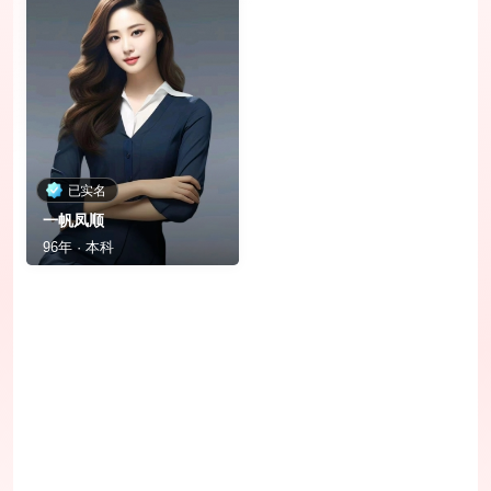
已实名
一帆凤顺
96年 · 本科