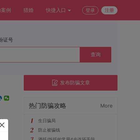
功案例
猎婚
快捷入口
登录
注册
份证号
查询
发布防骗文章
热门防骗攻略
More
料，
生日骗局
防止被骗钱
酒托/饭托的常用4步连环手段