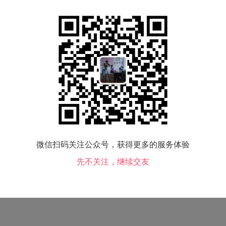
借，不是不帮忙，而是这种骗人的可能性更大一些。
眼前。长辈人生经历多，他们的意见可以参考。
单独约会，也要叫上自己的亲人或者朋友，远远的跟着，而且你必须在亲
约会时，最好选择在闹市区人多的地方。不要单独跟随对方到很远的地方
必形于外。”如，对方是善良之人，从他或者她的眼睛里，一览无余。需要
出一点凶狠之象。如果，你实在不懂，可以观察你家的狗，平时对你讨好
微信扫码关注公众号，获得更多的服务体验
先不关注，继续交友