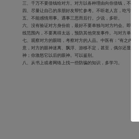
三、千万不要借钱给对方。对方以各种理由向你借钱，不要
四、尽量让自己的亲朋好友帮忙参考。不听老人言，吃亏在
五、不能感情用事。遇事三思而后行。少说，多听。
六、没有验证对方身份前，最好不要单独与对方约会。即使
线范围内，不要离得太远，预防其他突发事件。与对方单独
七、观察对方的眼睛，考察对方的人品。中医有：“有之内，
意，对方的眼神迷离、飘浮、游移不定，甚至，偶尔还显露
神；你激怒它以后的眼神。可以鉴别。
八、从书上或者网络上找一些防骗的知识，多学习。