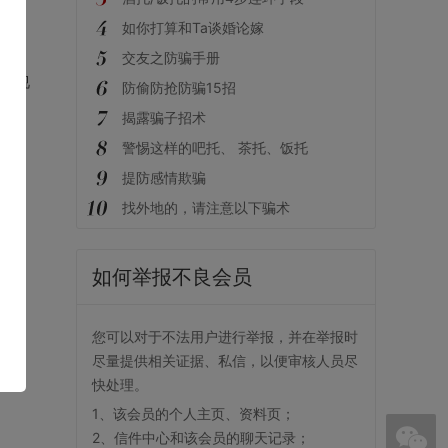
如你打算和Ta谈婚论嫁
交友之防骗手册
朋的视
防偷防抢防骗15招
去。
揭露骗子招术
注
警惕这样的吧托、 茶托、饭托
的眼
提防感情欺骗
找外地的，请注意以下骗术
如何举报不良会员
您可以对于不法用户进行举报，并在举报时
尽量提供相关证据、私信，以便审核人员尽
快处理。
1、该会员的个人主页、资料页；
2、信件中心和该会员的聊天记录；