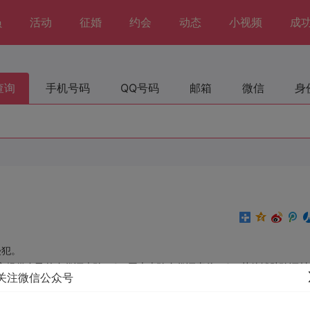
员
活动
征婚
约会
动态
小视频
成
查询
手机号码
QQ号码
邮箱
微信
身
侵犯。
方提供自己的身份证查验。2、网上查验身份证真伪。3、其他辅助验证材
关注微信公众号
上不会掉馅饼，世界上没有免费的午餐。