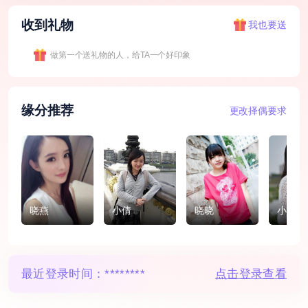
收到礼物
我也要送
做第一个送礼物的人，给TA一个好印象
缘分推荐
更改择偶要求
晓燕
小倩
晓晓
小优
最近登录时间：
********
点击登录查看