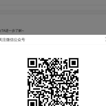
TA进一步了解~
关注微信公众号
户籍地：
四川 成都 青羊区
体重：
56KG
民族：
未填写
生肖：
狗
购房：
查看
交友类型：
未填写
吸烟情况：
未填写