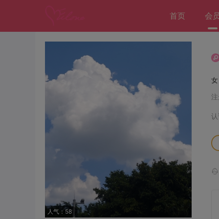
首页
会
注
认
人气：58