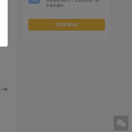
查看喜欢我的人，让交友更进一步，
不错失缘分。
立即开通VIP
一组