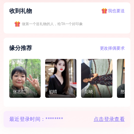
收到礼物
我也要送
做第一个送礼物的人，给TA一个好印象
缘分推荐
更改择偶要求
张志红
初晴
彭晓
憨憨的
最近登录时间：
********
点击登录查看