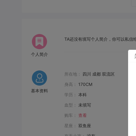
TA还没有填写个人简介，你可以私信给
个人简介
所在地：
四川 成都 双流区
身高：
170CM
基本资料
学历：
本科
血型：
未填写
购车：
查看
星座：
双鱼座
有无小孩：
没有