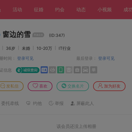
员
活动
征婚
约会
动态
小视频
成
窗边的雪
(ID:347)
男
|
36岁
|
未婚
|
10-20万
|
IT行业
册时间：
登录可见
最后登录：
登录可见
证信息
发私信
喜欢
交换名片
加为好友
委托牵线
约他
举报
屏蔽此人
该会员还没上传相册