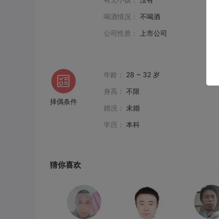
喝酒情况：
不喝酒
公司性质：
上市公司
年龄：
28 ~ 32 岁
身高：
不限
择偶条件
婚况：
未婚
学历：
本科
猜你喜欢