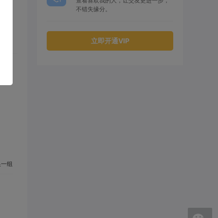
查看喜欢我的人，让交友更进一步，
不错失缘分。
立即开通VIP
一组