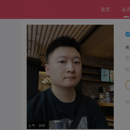
首页
会
注
认
人气：206