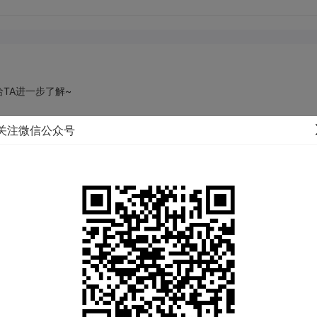
TA进一步了解~
关注微信公众号
户籍地：
四川 成都 都江堰市
体重：
75KG
民族：
汉族
生肖：
马
购房：
查看
交友类型：
未填写
吸烟情况：
不吸