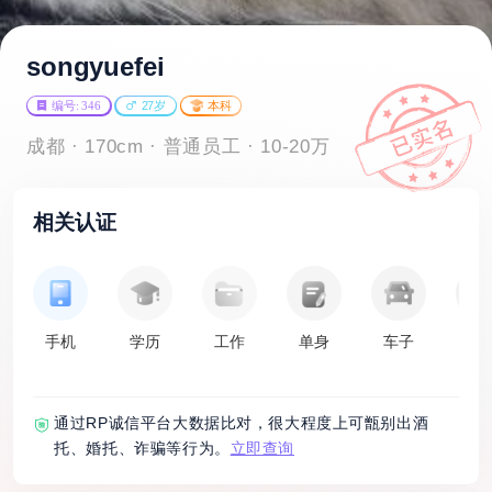
songyuefei
编号: 346
27岁
本科
成都 · 170cm · 普通员工 · 10-20万
相关认证
手机
学历
工作
单身
车子
房
通过RP诚信平台大数据比对，很大程度上可甑别出酒
托、婚托、诈骗等行为。
立即查询