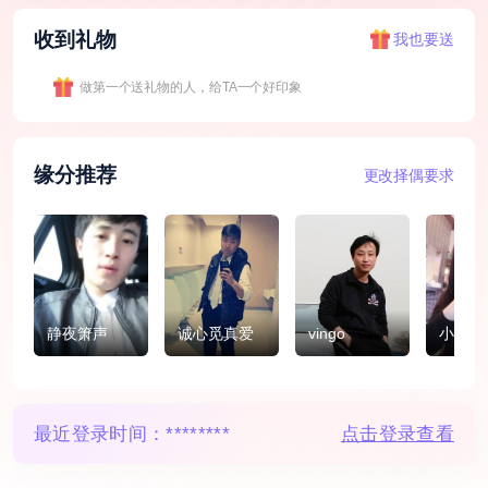
收到礼物
我也要送
做第一个送礼物的人，给TA一个好印象
缘分推荐
更改择偶要求
静夜箫声
诚心觅真爱
vingo
小萍
最近登录时间：
********
点击登录查看