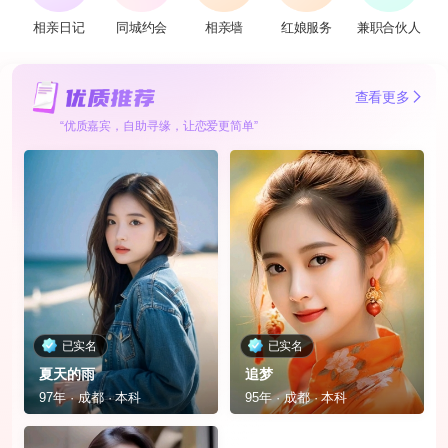
相亲日记
同城约会
相亲墙
红娘服务
兼职合伙人
查看更多
“优质嘉宾，自助寻缘，让恋爱更简单”
已实名
已实名
夏天的雨
追梦
97年 · 成都 · 本科
95年 · 成都 · 本科