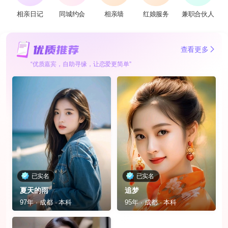
相亲日记
同城约会
相亲墙
红娘服务
兼职合伙人
查看更多
“优质嘉宾，自助寻缘，让恋爱更简单”
已实名
已实名
夏天的雨
追梦
97年 · 成都 · 本科
95年 · 成都 · 本科