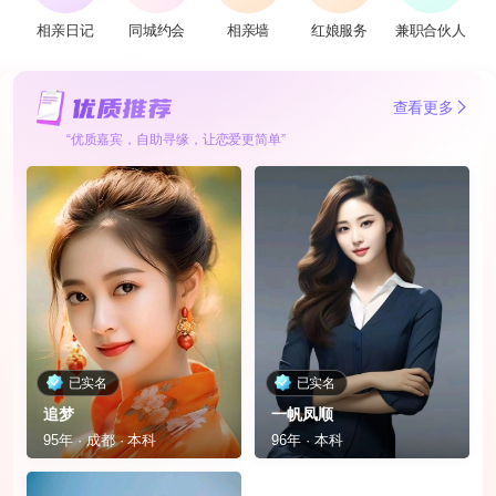
相亲日记
同城约会
相亲墙
红娘服务
兼职合伙人
查看更多
“优质嘉宾，自助寻缘，让恋爱更简单”
已实名
已实名
追梦
一帆凤顺
95年 · 成都 · 本科
96年 · 本科