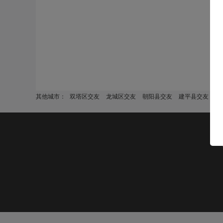
其他城市：
双塔区交友
龙城区交友
朝阳县交友
建平县交友
喀