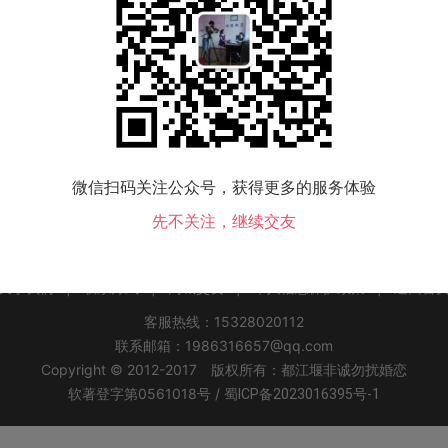
该地区没有会员，换个城市试试！
微信扫码关注公众号，获得更多的服务体验
山交友
大庆交友
伊春交友
佳木斯交友
七台河交友
牡丹江交友
黑河交友
先不关注，继续交友
关于我们
|
联系方式
|
同城交友
|
个人信息保护政策
|
返回首
客服热线：15328020112
联系邮箱：1986316657@qq.com
Copyright © 2012-2017 版权所有：都江堰非诚勿扰婚恋
软著登字第0561018号 /
蜀ICP备2023016395号-1