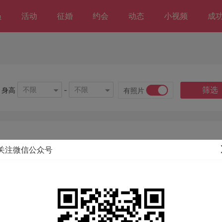
员
活动
征婚
约会
动态
小视频
成
筛选
不限
不限
身高
-
有照片
关注微信公众号