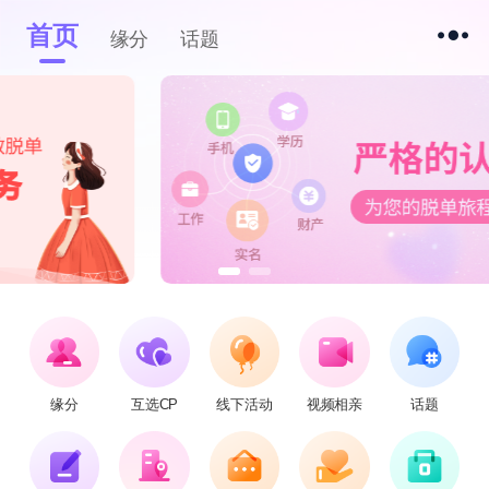
首页
缘分
话题
缘分
互选CP
线下活动
视频相亲
话题