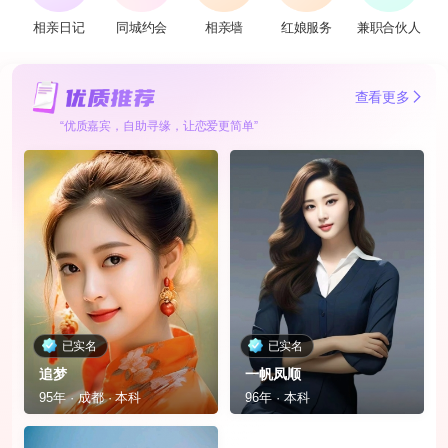
相亲日记
同城约会
相亲墙
红娘服务
兼职合伙人
查看更多
“优质嘉宾，自助寻缘，让恋爱更简单”
已实名
已实名
追梦
一帆凤顺
95年 · 成都 · 本科
96年 · 本科