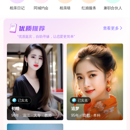
相亲日记
同城约会
相亲墙
红娘服务
兼职合伙人
查看更多
“优质嘉宾，自助寻缘，让恋爱更简单”
已实名
已实名
初晴
追梦
98年 · 温江 · 大专 · 教师
95年 · 成都 · 本科