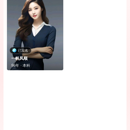
已实名
一帆凤顺
96年 · 本科