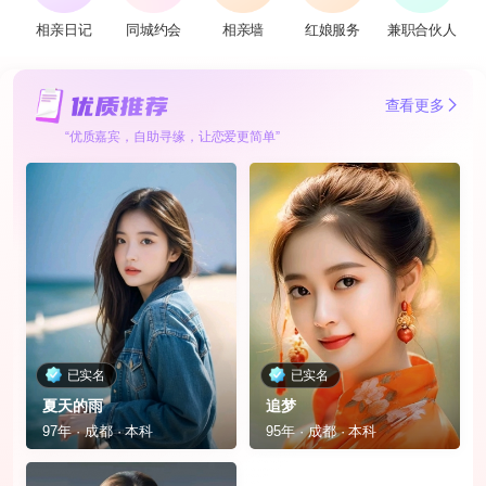
相亲日记
同城约会
相亲墙
红娘服务
兼职合伙人
查看更多
“优质嘉宾，自助寻缘，让恋爱更简单”
已实名
已实名
夏天的雨
追梦
97年 · 成都 · 本科
95年 · 成都 · 本科