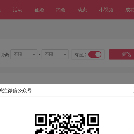
员
活动
征婚
约会
动态
小视频
成
筛选
不限
不限
身高
-
有照片
关注微信公众号