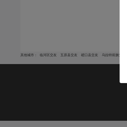
其他城市：
临河区交友
五原县交友
磴口县交友
乌拉特前旗交友