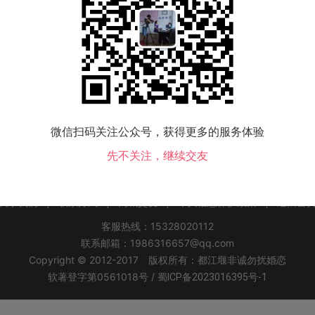
该地区没有会员，换个城市试试！
微信扫码关注公众号，获得更多的服务体验
乌拉特中旗交友
乌拉特后旗交友
杭锦后旗交友
先不关注，继续交友
关于我们
|
联系方式
|
同城交友
|
个人信息保护政策
|
返回首
客服热线：15328020112
联系邮箱：1986316657@qq.com
Copyright © 2012-2017 版权所有：都江堰非诚勿扰婚恋
软著登字第0561018号 /
蜀ICP备2023016395号-1