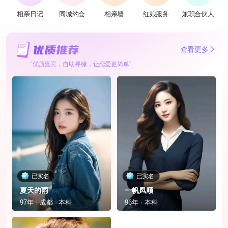
相亲日记
同城约会
相亲墙
红娘服务
兼职合伙人
查看更多
“优质嘉宾，自助寻缘，让恋爱更简单”
已实名
已实名
夏天的雨
一帆凤顺
97年 · 成都 · 本科
96年 · 本科