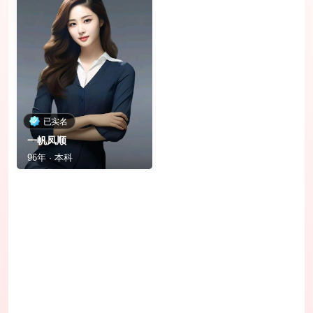
已实名
一帆凤顺
96年 · 本科