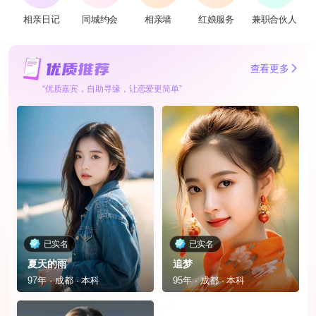
相亲日记
同城约会
相亲墙
红娘服务
兼职合伙人
查看更多
“优质嘉宾，自助寻缘，让恋爱更简单”
已实名
已实名
夏天的雨
追梦
97年 · 成都 · 本科
95年 · 成都 · 本科