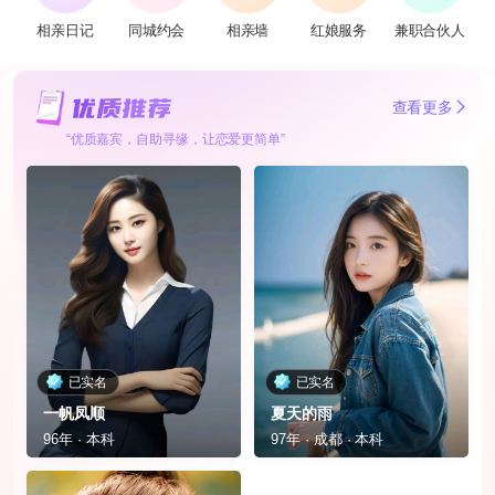
相亲日记
同城约会
相亲墙
红娘服务
兼职合伙人
查看更多
“优质嘉宾，自助寻缘，让恋爱更简单”
已实名
已实名
一帆凤顺
夏天的雨
96年 · 本科
97年 · 成都 · 本科