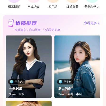
相亲日记
同城约会
相亲墙
红娘服务
兼职合伙人
查看更多
“优质嘉宾，自助寻缘，让恋爱更简单”
已实名
已实名
一帆凤顺
夏天的雨
96年 · 本科
97年 · 成都 · 本科