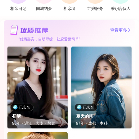
相亲日记
同城约会
相亲墙
红娘服务
兼职合伙人
查看更多
“优质嘉宾，自助寻缘，让恋爱更简单”
已实名
已实名
初晴
夏天的雨
98年 · 温江 · 大专 · 教师
97年 · 成都 · 本科