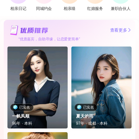
相亲日记
同城约会
相亲墙
红娘服务
兼职合伙人
查看更多
“优质嘉宾，自助寻缘，让恋爱更简单”
已实名
已实名
一帆凤顺
夏天的雨
96年 · 本科
97年 · 成都 · 本科