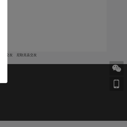
斯县交友
尼勒克县交友
页