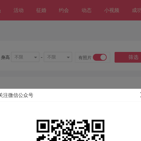
员
活动
征婚
约会
动态
小视频
成
筛选
不限
不限
身高
-
有照片
关注微信公众号