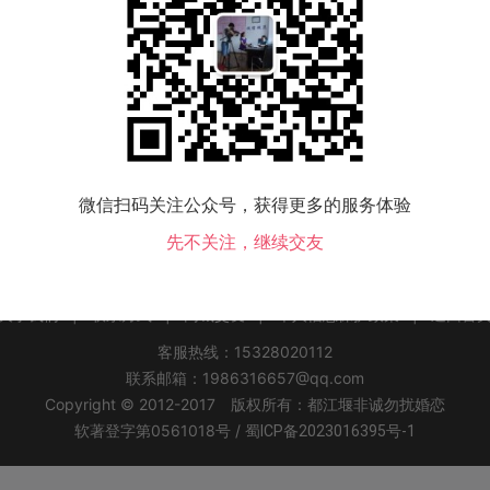
该地区没有会员，换个城市试试！
微信扫码关注公众号，获得更多的服务体验
察布查尔锡伯县交友
霍城县交友
巩留县交友
新源县交友
昭苏县交友
特克
先不关注，继续交友
关于我们
|
联系方式
|
同城交友
|
个人信息保护政策
|
返回首
客服热线：15328020112
联系邮箱：1986316657@qq.com
Copyright © 2012-2017 版权所有：都江堰非诚勿扰婚恋
软著登字第0561018号 /
蜀ICP备2023016395号-1