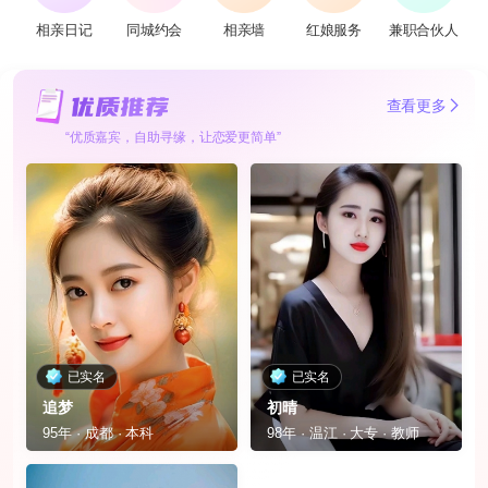
相亲日记
同城约会
相亲墙
红娘服务
兼职合伙人
查看更多
“优质嘉宾，自助寻缘，让恋爱更简单”
已实名
已实名
追梦
初晴
95年 · 成都 · 本科
98年 · 温江 · 大专 · 教师