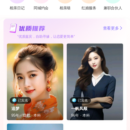
相亲日记
同城约会
相亲墙
红娘服务
兼职合伙人
查看更多
“优质嘉宾，自助寻缘，让恋爱更简单”
已实名
已实名
追梦
一帆凤顺
95年 · 成都 · 本科
96年 · 本科