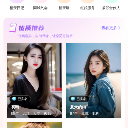
相亲日记
同城约会
相亲墙
红娘服务
兼职合伙人
查看更多
“优质嘉宾，自助寻缘，让恋爱更简单”
已实名
已实名
初晴
夏天的雨
98年 · 温江 · 大专 · 教师
97年 · 成都 · 本科