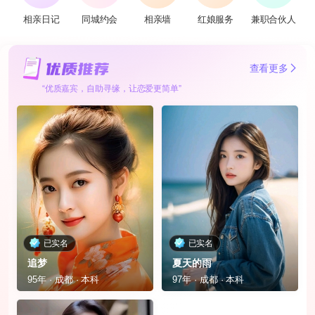
相亲日记
同城约会
相亲墙
红娘服务
兼职合伙人
查看更多
“优质嘉宾，自助寻缘，让恋爱更简单”
已实名
已实名
追梦
夏天的雨
95年 · 成都 · 本科
97年 · 成都 · 本科