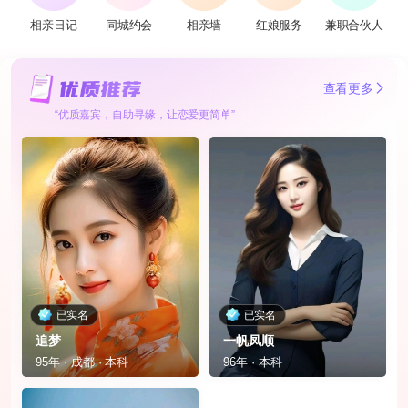
相亲日记
同城约会
相亲墙
红娘服务
兼职合伙人
查看更多
“优质嘉宾，自助寻缘，让恋爱更简单”
已实名
已实名
追梦
一帆凤顺
95年 · 成都 · 本科
96年 · 本科