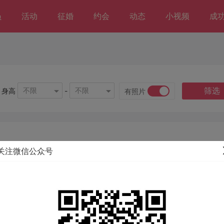
员
活动
征婚
约会
动态
小视频
成
筛选
不限
不限
身高
-
有照片
关注微信公众号