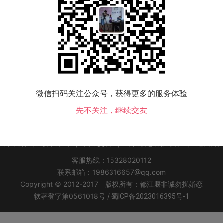
该地区没有会员，换个城市试试！
微信扫码关注公众号，获得更多的服务体验
部县交友
玛曲县交友
碌曲县交友
夏河县交友
先不关注，继续交友
关于我们
|
联系方式
|
同城交友
|
个人信息保护政策
|
返回首
客服热线：15328020112
联系邮箱：1986316657@qq.com
Copyright © 2012-2017 版权所有：都江堰非诚勿扰婚恋
软著登字第0561018号 /
蜀ICP备2023016395号-1