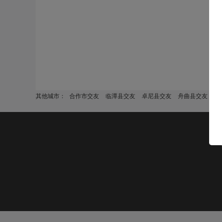
其他城市：
合作市交友
临潭县交友
卓尼县交友
舟曲县交友
迭