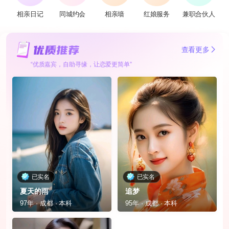
相亲日记
同城约会
相亲墙
红娘服务
兼职合伙人
查看更多
“优质嘉宾，自助寻缘，让恋爱更简单”
已实名
已实名
夏天的雨
追梦
97年 · 成都 · 本科
95年 · 成都 · 本科