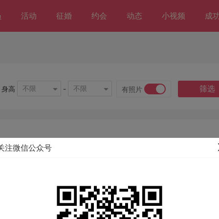
员
活动
征婚
约会
动态
小视频
成
筛选
不限
不限
身高
-
有照片
关注微信公众号