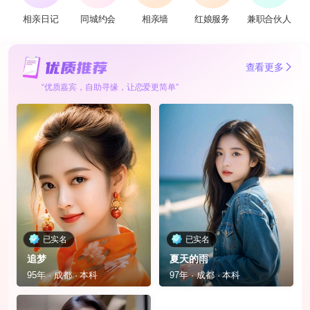
相亲日记
同城约会
相亲墙
红娘服务
兼职合伙人
查看更多
“优质嘉宾，自助寻缘，让恋爱更简单”
已实名
已实名
追梦
夏天的雨
95年 · 成都 · 本科
97年 · 成都 · 本科