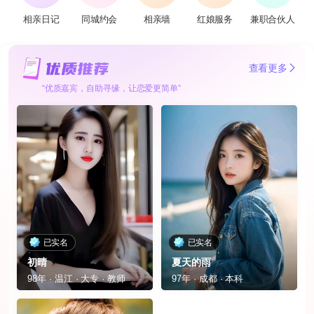
相亲日记
同城约会
相亲墙
红娘服务
兼职合伙人
查看更多
“优质嘉宾，自助寻缘，让恋爱更简单”
已实名
已实名
初晴
夏天的雨
98年 · 温江 · 大专 · 教师
97年 · 成都 · 本科