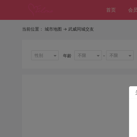
首页
会
当前位置：
城市地图
-> 武威同城交友
性别
不限
不限
年龄
-