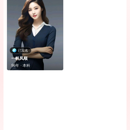
已实名
一帆凤顺
96年 · 本科