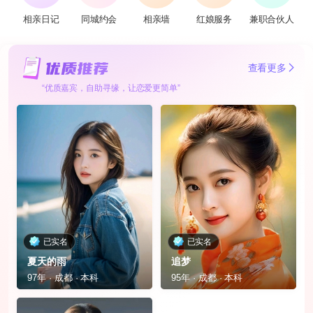
相亲日记
同城约会
相亲墙
红娘服务
兼职合伙人
查看更多
“优质嘉宾，自助寻缘，让恋爱更简单”
已实名
已实名
夏天的雨
追梦
97年 · 成都 · 本科
95年 · 成都 · 本科