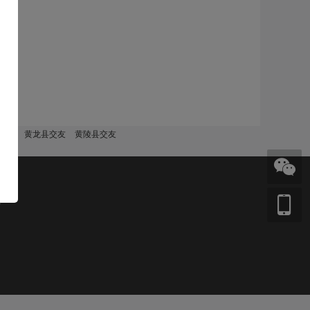
交友
黄龙县交友
黄陵县交友
页