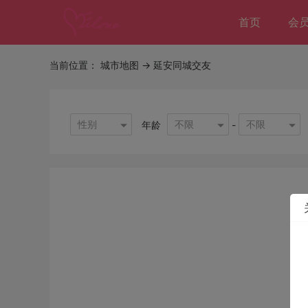
首页
会
当前位置：
城市地图
-> 延安同城交友
性别
不限
不限
年龄
-