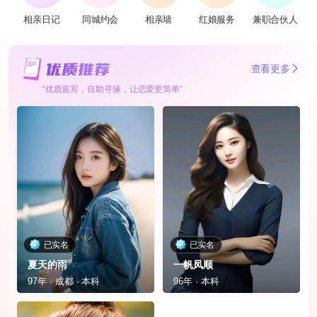
相亲日记
同城约会
相亲墙
红娘服务
兼职合伙人
查看更多
“优质嘉宾，自助寻缘，让恋爱更简单”
已实名
已实名
夏天的雨
一帆凤顺
97年 · 成都 · 本科
96年 · 本科