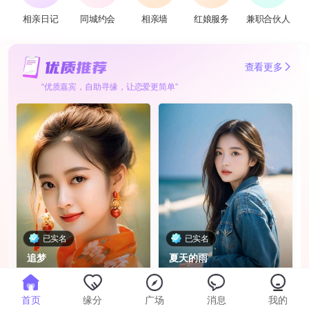
相亲日记
同城约会
相亲墙
红娘服务
兼职合伙人
查看更多
“优质嘉宾，自助寻缘，让恋爱更简单”
已实名
已实名
追梦
夏天的雨
95年 · 成都 · 本科
97年 · 成都 · 本科
首页
缘分
广场
消息
我的