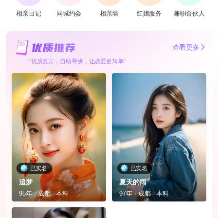
相亲日记
同城约会
相亲墙
红娘服务
兼职合伙人
查看更多
“优质嘉宾，自助寻缘，让恋爱更简单”
已实名
已实名
追梦
夏天的雨
95年 · 成都 · 本科
97年 · 成都 · 本科