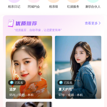
相亲日记
同城约会
相亲墙
红娘服务
兼职合伙人
查看更多
“优质嘉宾，自助寻缘，让恋爱更简单”
已实名
已实名
追梦
夏天的雨
95年 · 成都 · 本科
97年 · 成都 · 本科