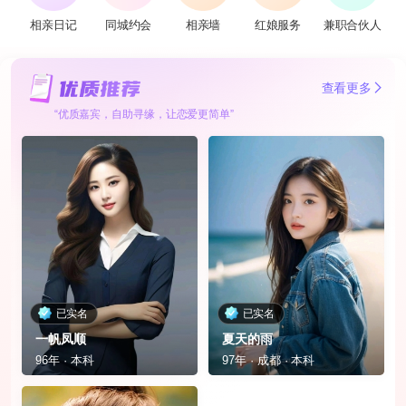
相亲日记
同城约会
相亲墙
红娘服务
兼职合伙人
查看更多
“优质嘉宾，自助寻缘，让恋爱更简单”
已实名
已实名
一帆凤顺
夏天的雨
96年 · 本科
97年 · 成都 · 本科